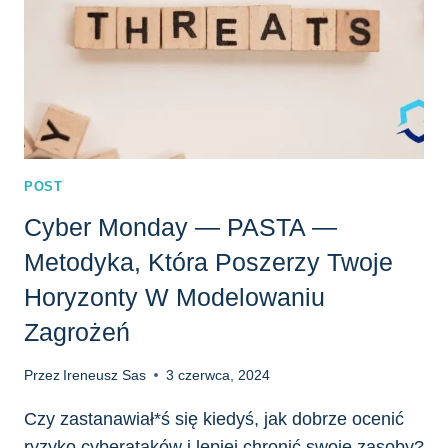
ZAGROŻEŃ
POST
Cyber Monday — PASTA —
Metodyka, Która Poszerzy Twoje
Horyzonty W Modelowaniu
Zagrożeń
Przez
Ireneusz Sas
3 czerwca, 2024
Czy zastanawiał*ś się kiedyś, jak dobrze ocenić
ryzyko cyberataków i lepiej chronić swoje zasoby?