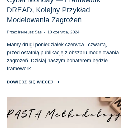
DREAD, Kolejny Przykład
Modelowania Zagrożeń
Przez
Ireneusz Sas
10 czerwca, 2024
Mamy drugi poniedziałek czerwca i czwartą,
przed ostatnią publikację z obszaru modelowania
zagrożeń. Dzisiaj naszym bohaterem będzie
framework…
CYBER
DOWIEDZ SIĘ WIĘCEJ
MONDAY
—
FRAMEWORK
DREAD,
KOLEJNY
PRZYKŁAD
MODELOWANIA