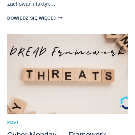
zachowań i taktyk…
CYBER
DOWIEDZ SIĘ WIĘCEJ
MONDAY
—
KROK
PRZED
ATAKUJĄCYM,
CZYLI
JAK
KORZYSTAĆ
Z
MITRE
ATT&CK
POST
Cyber Monday — Framework