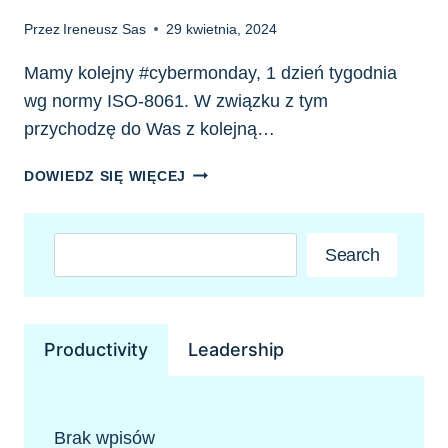
Przez
Ireneusz Sas
29 kwietnia, 2024
Mamy kolejny #cybermonday, 1 dzień tygodnia
wg normy ISO-8061. W związku z tym
przychodzę do Was z kolejną…
CYBER
DOWIEDZ SIĘ WIĘCEJ
MONDAY
—
DYREKTYWA
Szukaj
Search
NIS2,
CO
NAS
CZEKA?
Productivity
Leadership
Brak wpisów