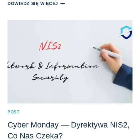
CYBER
DOWIEDZ SIĘ WIĘCEJ
MONDAY
—
MODELOWANIE
ZAGROŻEŃ,
OD
CZEGO
ROZPOCZĄĆ?
POST
Cyber Monday — Dyrektywa NIS2,
Co Nas Czeka?