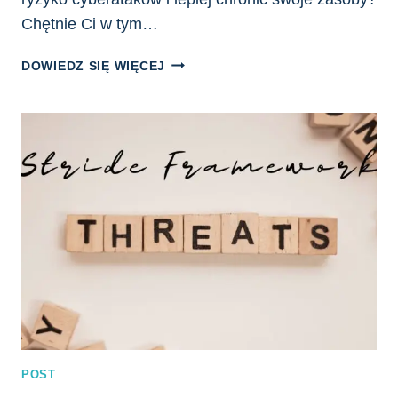
Chętnie Ci w tym…
CYBER
DOWIEDZ SIĘ WIĘCEJ
MONDAY
—
PASTA
—
METODYKA,
KTÓRA
POSZERZY
TWOJE
HORYZONTY
W
MODELOWANIU
ZAGROŻEŃ
POST