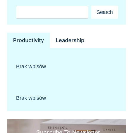
—
TRIADY
Szukaj
Search
CIA
I
DAD
Productivity
Leadership
Brak wpisów
Brak wpisów
Subscribe To Newsletter