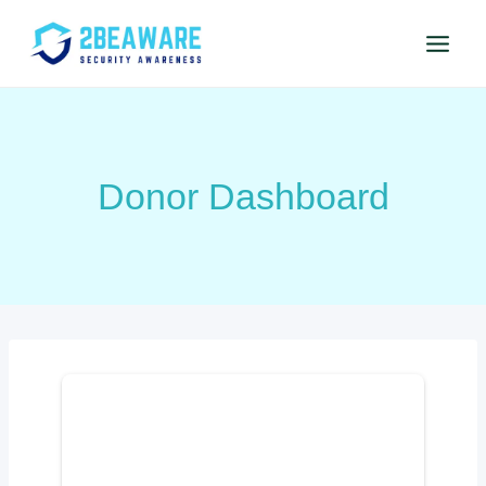
Przejdź
do
treści
Donor Dashboard